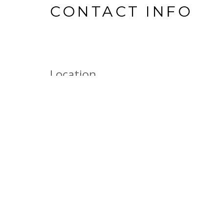
CONTACT INFO
Location
Address: 〒605-0828 京都市東山区八坂通東大路東入2
Phone: 075-533-0513
FAX: 075-533-0518
E-mail: info@npokoma.org
営業時間
AM10:00 - PM7:00
お休み：毎火曜日, ＊臨時休日の場合はサイトにてご案内
年末年始お休みのご案内：2023年12月29日（金）〜2024
す。